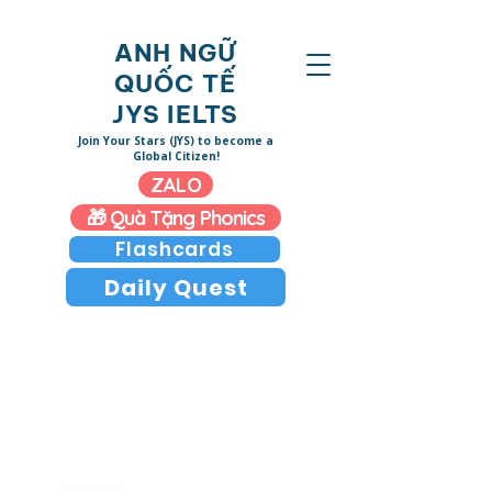
ANH NGỮ
QUỐC TẾ
JYS IELTS
​Join Your Stars (JYS)
to become a
Global Citizen!
ZALO
🎁 Quà Tặng Phonics
Flashcards
Daily Quest