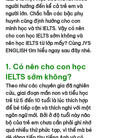
người hướng đến kể cả trẻ em và 
người lớn. Chắc hẳn các bậc phụ 
huynh cũng định hướng cho con 
mình học và thi IELTS. Vậy
 có nên 
cho con học IELTS sớm không
 và 
nên học IELTS từ lớp mấy? Cùng JYS 
ENGLISH tìm hiểu ngay sau đây nhé.
1. Có nên cho con học 
IELTS sớm không?
Theo như các chuyên gia đã nghiên 
cứu, giai đoạn mần non và tiểu học 
trẻ từ 5 đến 10 tuổi là lúc thích hợp 
để bé tiếp cận và thích nghi với một 
ngôn ngữ mới. Bởi ở độ tuổi này não 
bộ của trẻ em chưa cần phải ghi nhớ 
quá nhiều thứ phức tạp, vì thế mà bé 
dẽ dàng tiếp thu tiếng Anh và có 