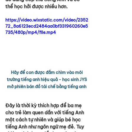
thể học hởi được nhiều hơn. 
https://video.wixstatic.com/video/2352
72_8a6123ecd2484aa0bf331960260e5
735/480p/mp4/file.mp4
Hãy để con được đắm chìm vào môi 
trường tiếng anh hiệu quả - học sinh JYS 
mở phiên bán đồ tái chế bằng tiếng anh 
Đây là thời kỳ thích hợp để ba mẹ 
cho trẻ làm quen dần với tiếng Anh 
một cách tự nhiên và giúp bé học 
tiếng Anh như ngôn ngữ mẹ đẻ. Tuy 