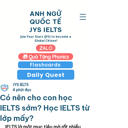
ANH NGỮ
QUỐC TẾ
JYS IELTS
​Join Your Stars (JYS)
to become a
Global Citizen!
ZALO
🎁 Quà Tặng Phonics
Flashcards
Daily Quest
JYS IELTS
4 phút đọc
Có nên cho con học
IELTS sớm? Học IELTS từ
lớp mấy?
IELTS là một mục tiêu mà rất nhiều 